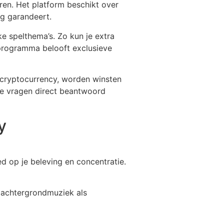
ren. Het platform beschikt over
ng garandeert.
e spelthema’s. Zo kun je extra
‑programma belooft exclusieve
s cryptocurrency, worden winsten
le vragen direct beantwoord
y
d op je beleving en concentratie.
 achtergrondmuziek als