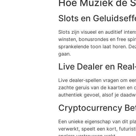
Hoe Muziek de S
Slots en Geluidsef
Slots zijn visueel en auditief in
winsten, bonusrondes en free spin
sprankelende toon laat horen. De
gaan.
Live Dealer en Real
Live dealer‑spellen vragen om een 
zachte geruis van de kaarten en 
authentiek gevoel, alsof je daadwe
Cryptocurrency Bet
Een unieke eigenschap van dit pla
verwerkt, speelt een kort, futurist
spelers vertrouwen wekt.