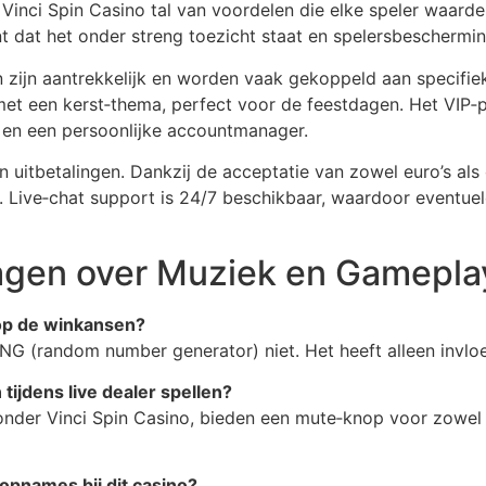
Vinci Spin Casino tal van voordelen die elke speler waarde
nt dat het onder streng toezicht staat en spelersbeschermi
zijn aantrekkelijk en worden vaak gekoppeld aan specifiek
 met een kerst‑thema, perfect voor de feestdagen. Het VIP
n en een persoonlijke accountmanager.
an uitbetalingen. Dankzij de acceptatie van zowel euro’s al
. Live‑chat support is 24/7 beschikbaar, waardoor eventue
agen over Muziek en Gamepla
 op de winkansen?
NG (random number generator) niet. Het heeft alleen invloe
tijdens live dealer spellen?
onder Vinci Spin Casino, bieden een mute‑knop voor zowel
opnames bij dit casino?