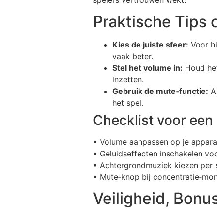
Praktische Tips 
Kies de juiste sfeer:
Voor hi
vaak beter.
Stel het volume in:
Houd het
inzetten.
Gebruik de mute‑functie:
Al
het spel.
Checklist voor een 
• Volume aanpassen op je appara
• Geluidseffecten inschakelen vo
• Achtergrondmuziek kiezen per 
• Mute‑knop bij concentratie‑mo
Veiligheid, Bonu