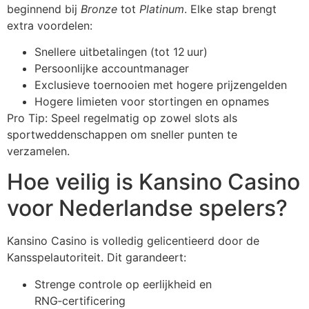
beginnend bij
Bronze
tot
Platinum
. Elke stap brengt
extra voordelen:
Snellere uitbetalingen (tot 12 uur)
Persoonlijke accountmanager
Exclusieve toernooien met hogere prijzengelden
Hogere limieten voor stortingen en opnames
Pro Tip: Speel regelmatig op zowel slots als
sportweddenschappen om sneller punten te
verzamelen.
Hoe veilig is Kansino Casino
voor Nederlandse spelers?
Kansino Casino is volledig gelicentieerd door de
Kansspelautoriteit. Dit garandeert:
Strenge controle op eerlijkheid en
RNG‑certificering