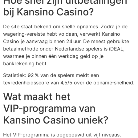
Hoe snel zijn uitbetalingen
bij Kansino Casino?
De site staat bekend om snelle opnames. Zodra je de
wagering‑vereiste hebt voldaan, verwerkt Kansino
Casino je aanvraag binnen 24 uur. De meest gebruikte
betaalmethode onder Nederlandse spelers is iDEAL,
waarmee je binnen één werkdag geld op je
bankrekening hebt.
Statistiek: 92 % van de spelers meldt een
tevredenheidsscore van 4,5/5 over de opname‑snelheid.
Wat maakt het
VIP‑programma van
Kansino Casino uniek?
Het VIP‑programma is opgebouwd uit vijf niveaus,