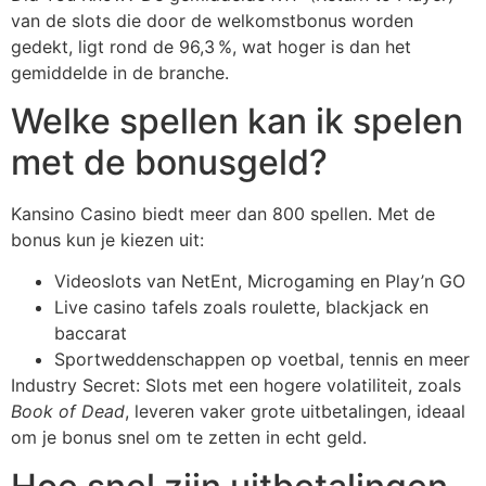
van de slots die door de welkomstbonus worden
gedekt, ligt rond de 96,3 %, wat hoger is dan het
gemiddelde in de branche.
Welke spellen kan ik spelen
met de bonusgeld?
Kansino Casino biedt meer dan 800 spellen. Met de
bonus kun je kiezen uit:
Videoslots van NetEnt, Microgaming en Play’n GO
Live casino tafels zoals roulette, blackjack en
baccarat
Sportweddenschappen op voetbal, tennis en meer
Industry Secret: Slots met een hogere volatiliteit, zoals
Book of Dead
, leveren vaker grote uitbetalingen, ideaal
om je bonus snel om te zetten in echt geld.