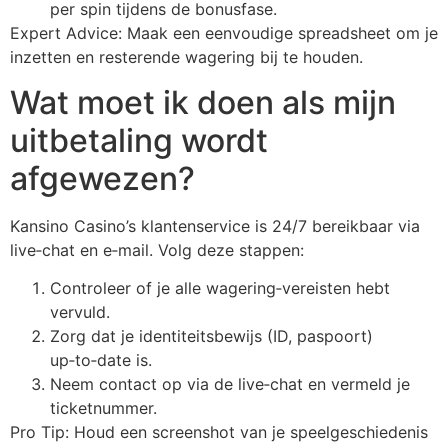
per spin tijdens de bonusfase.
Expert Advice: Maak een eenvoudige spreadsheet om je
inzetten en resterende wagering bij te houden.
Wat moet ik doen als mijn
uitbetaling wordt
afgewezen?
Kansino Casino’s klantenservice is 24/7 bereikbaar via
live‑chat en e‑mail. Volg deze stappen:
Controleer of je alle wagering‑vereisten hebt
vervuld.
Zorg dat je identiteitsbewijs (ID, paspoort)
up‑to‑date is.
Neem contact op via de live‑chat en vermeld je
ticketnummer.
Pro Tip: Houd een screenshot van je speelgeschiedenis