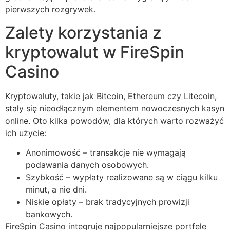
pierwszych rozgrywek.
Zalety korzystania z
kryptowalut w FireSpin
Casino
Kryptowaluty, takie jak Bitcoin, Ethereum czy Litecoin,
stały się nieodłącznym elementem nowoczesnych kasyn
online. Oto kilka powodów, dla których warto rozważyć
ich użycie:
Anonimowość – transakcje nie wymagają
podawania danych osobowych.
Szybkość – wypłaty realizowane są w ciągu kilku
minut, a nie dni.
Niskie opłaty – brak tradycyjnych prowizji
bankowych.
FireSpin Casino integruje najpopularniejsze portfele