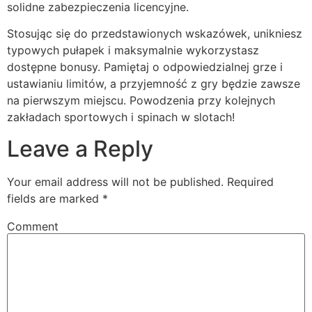
solidne zabezpieczenia licencyjne.
Stosując się do przedstawionych wskazówek, unikniesz
typowych pułapek i maksymalnie wykorzystasz
dostępne bonusy. Pamiętaj o odpowiedzialnej grze i
ustawianiu limitów, a przyjemność z gry będzie zawsze
na pierwszym miejscu. Powodzenia przy kolejnych
zakładach sportowych i spinach w slotach!
Leave a Reply
Your email address will not be published.
Required
fields are marked
*
Comment