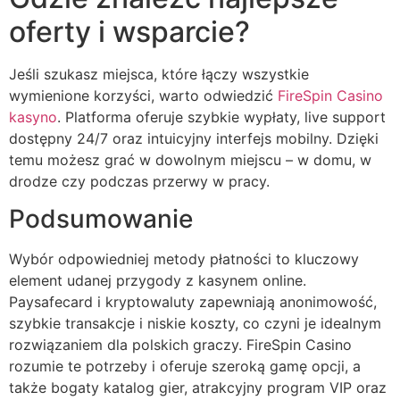
oferty i wsparcie?
Jeśli szukasz miejsca, które łączy wszystkie
wymienione korzyści, warto odwiedzić
FireSpin Casino
kasyno
. Platforma oferuje szybkie wypłaty, live support
dostępny 24/7 oraz intuicyjny interfejs mobilny. Dzięki
temu możesz grać w dowolnym miejscu – w domu, w
drodze czy podczas przerwy w pracy.
Podsumowanie
Wybór odpowiedniej metody płatności to kluczowy
element udanej przygody z kasynem online.
Paysafecard i kryptowaluty zapewniają anonimowość,
szybkie transakcje i niskie koszty, co czyni je idealnym
rozwiązaniem dla polskich graczy. FireSpin Casino
rozumie te potrzeby i oferuje szeroką gamę opcji, a
także bogaty katalog gier, atrakcyjny program VIP oraz