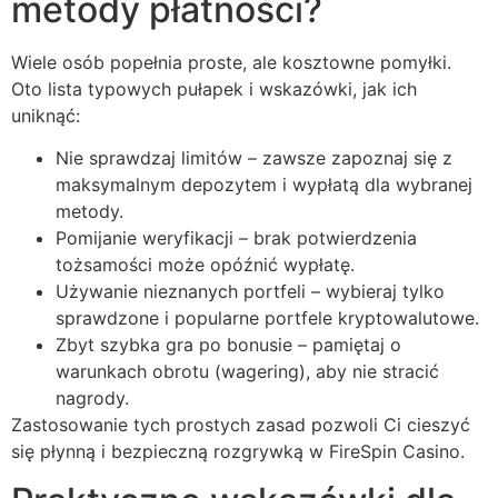
metody płatności?
Wiele osób popełnia proste, ale kosztowne pomyłki.
Oto lista typowych pułapek i wskazówki, jak ich
uniknąć:
Nie sprawdzaj limitów – zawsze zapoznaj się z
maksymalnym depozytem i wypłatą dla wybranej
metody.
Pomijanie weryfikacji – brak potwierdzenia
tożsamości może opóźnić wypłatę.
Używanie nieznanych portfeli – wybieraj tylko
sprawdzone i popularne portfele kryptowalutowe.
Zbyt szybka gra po bonusie – pamiętaj o
warunkach obrotu (wagering), aby nie stracić
nagrody.
Zastosowanie tych prostych zasad pozwoli Ci cieszyć
się płynną i bezpieczną rozgrywką w FireSpin Casino.