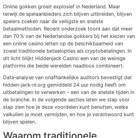
Online gokken groeit explosief in Nederland. Maar
terwijl de spelaanbieders zich blijven uitbreiden, blijven
spelers zoeken naar de veiligste en snelste
betaalmethoden. Recent onderzoek toont aan dat meer
dan 70 % van de Nederlandse gokkers bij het kiezen van
een online casino letten op de beschikbaarheid van
zowel traditionele betaalopties als cryptobetalingen. In
dit licht blijkt Hiddenjack Casino een van de weinige
platforms die beide werelden naadloos combineert.
Data‑analyse van onafhankelijke auditors bevestigt dat
hidden-jack-nl.org gemiddeld 24 uur nodig heeft om
uitbetalingen te verwerken – een van de snelste tijden in
de branche. In de volgende secties laten we stap voor
stap zien hoe je deze voordelen kunt benutten, welke
valkuilen je moet vermijden, en hoe je verantwoord kunt
blijven spelen.
Waarom traditionele