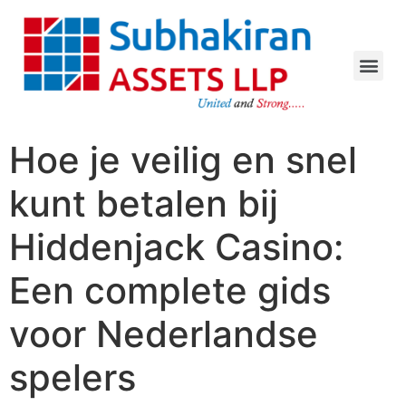
Hoe je veilig en snel
kunt betalen bij
Hiddenjack Casino:
Een complete gids
voor Nederlandse
spelers