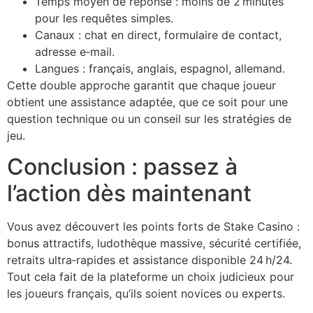
Temps moyen de réponse : moins de 2 minutes
pour les requêtes simples.
Canaux : chat en direct, formulaire de contact,
adresse e‑mail.
Langues : français, anglais, espagnol, allemand.
Cette double approche garantit que chaque joueur
obtient une assistance adaptée, que ce soit pour une
question technique ou un conseil sur les stratégies de
jeu.
Conclusion : passez à
l’action dès maintenant
Vous avez découvert les points forts de Stake Casino :
bonus attractifs, ludothèque massive, sécurité certifiée,
retraits ultra‑rapides et assistance disponible 24 h/24.
Tout cela fait de la plateforme un choix judicieux pour
les joueurs français, qu’ils soient novices ou experts.