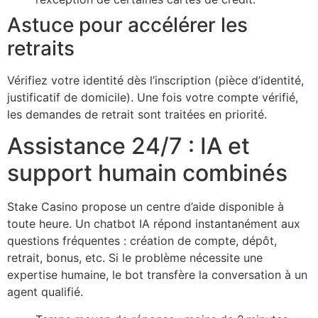
Astuce pour accélérer les
retraits
Vérifiez votre identité dès l’inscription (pièce d’identité,
justificatif de domicile). Une fois votre compte vérifié,
les demandes de retrait sont traitées en priorité.
Assistance 24/7 : IA et
support humain combinés
Stake Casino propose un centre d’aide disponible à
toute heure. Un chatbot IA répond instantanément aux
questions fréquentes : création de compte, dépôt,
retrait, bonus, etc. Si le problème nécessite une
expertise humaine, le bot transfère la conversation à un
agent qualifié.