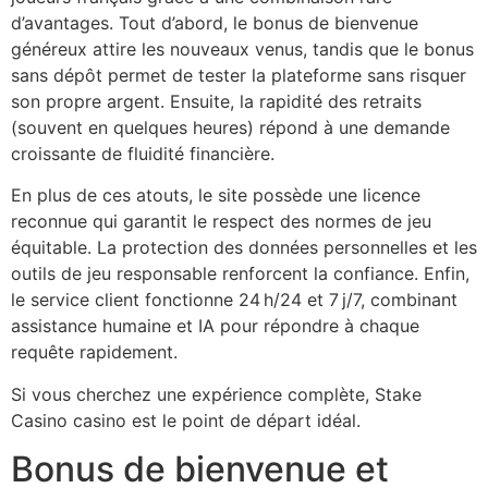
d’avantages. Tout d’abord, le bonus de bienvenue
généreux attire les nouveaux venus, tandis que le bonus
sans dépôt permet de tester la plateforme sans risquer
son propre argent. Ensuite, la rapidité des retraits
(souvent en quelques heures) répond à une demande
croissante de fluidité financière.
En plus de ces atouts, le site possède une licence
reconnue qui garantit le respect des normes de jeu
équitable. La protection des données personnelles et les
outils de jeu responsable renforcent la confiance. Enfin,
le service client fonctionne 24 h/24 et 7 j/7, combinant
assistance humaine et IA pour répondre à chaque
requête rapidement.
Si vous cherchez une expérience complète, Stake
Casino casino est le point de départ idéal.
Bonus de bienvenue et