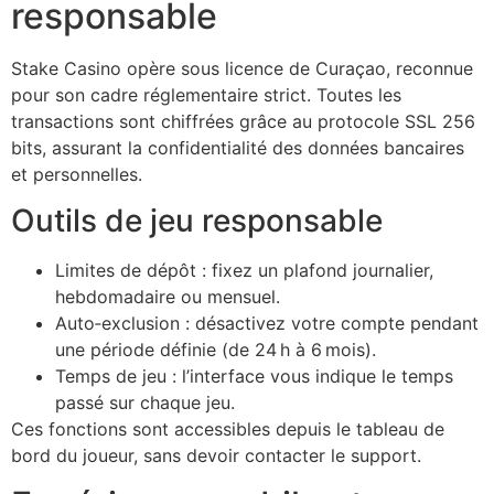
responsable
Stake Casino opère sous licence de Curaçao, reconnue
pour son cadre réglementaire strict. Toutes les
transactions sont chiffrées grâce au protocole SSL 256
bits, assurant la confidentialité des données bancaires
et personnelles.
Outils de jeu responsable
Limites de dépôt : fixez un plafond journalier,
hebdomadaire ou mensuel.
Auto‑exclusion : désactivez votre compte pendant
une période définie (de 24 h à 6 mois).
Temps de jeu : l’interface vous indique le temps
passé sur chaque jeu.
Ces fonctions sont accessibles depuis le tableau de
bord du joueur, sans devoir contacter le support.