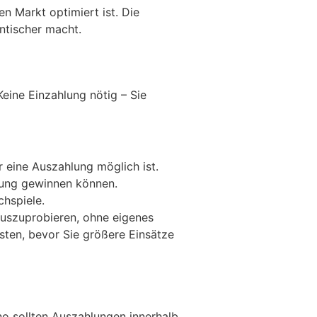
n Markt optimiert ist. Die
ntischer macht.
Keine Einzahlung nötig – Sie
eine Auszahlung möglich ist.
hlung gewinnen können.
chspiele.
 auszuprobieren, ohne eigenes
esten, bevor Sie größere Einsätze
no sollten Auszahlungen innerhalb