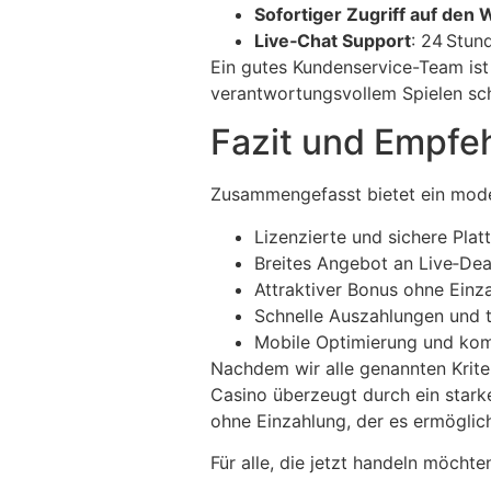
Sofortiger Zugriff auf de
Live‑Chat Support
: 24 Stun
Ein gutes Kundenservice-Team ist 
verantwortungsvollem Spielen schn
Fazit und Empfe
Zusammengefasst bietet ein moder
Lizenzierte und sichere Plat
Breites Angebot an Live‑Dea
Attraktiver Bonus ohne Einza
Schnelle Auszahlungen und 
Mobile Optimierung und ko
Nachdem wir alle genannten Krite
Casino überzeugt durch ein stark
ohne Einzahlung, der es ermöglich
Für alle, die jetzt handeln möcht