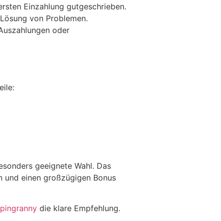
ersten Einzahlung gutgeschrieben.
e Lösung von Problemen.
, Auszahlungen oder
ile:
besonders geeignete Wahl. Das
en und einen großzügigen Bonus
pingranny
die klare Empfehlung.