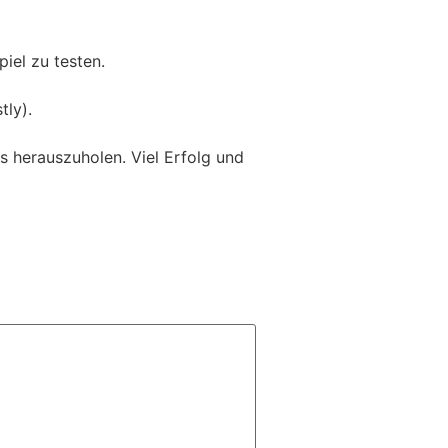
iel zu testen.
tly).
s herauszuholen. Viel Erfolg und