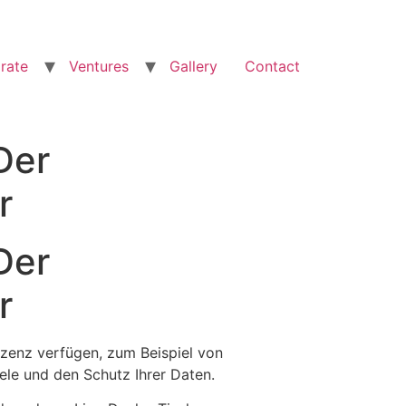
rate
Ventures
Gallery
Contact
Der
r
Der
r
Lizenz verfügen, zum Beispiel von
ele und den Schutz Ihrer Daten.