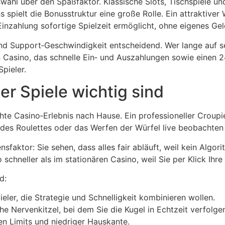
swahl über den Spaßfaktor. Klassische Slots, Tischspiele u
ens spielt die Bonusstruktur eine große Rolle. Ein attraktiv
inzahlung sofortige Spielzeit ermöglicht, ohne eigenes Geld
 und Support‑Geschwindigkeit entscheidend. Wer lange auf 
in Casino, das schnelle Ein‑ und Auszahlungen sowie einen 2
pieler.
r Spiele wichtig sind
hte Casino‑Erlebnis nach Hause. Ein professioneller Croupie
n des Roulettes oder das Werfen der Würfel live beobachten
nsfaktor: Sie sehen, dass alles fair abläuft, weil kein Algor
 schneller als im stationären Casino, weil Sie per Klick Ihr
d:
ieler, die Strategie und Schnelligkeit kombinieren wollen.
he Nervenkitzel, bei dem Sie die Kugel in Echtzeit verfolge
en Limits und niedriger Hauskante.