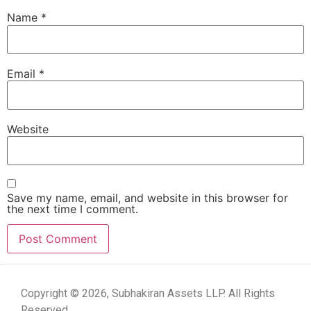
Name
*
Email
*
Website
Save my name, email, and website in this browser for
the next time I comment.
Copyright © 2026, Subhakiran Assets LLP. All Rights
Reserved