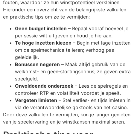
fouten, waardoor ze hun winstpotentieel verkleinen.
Hieronder een overzicht van de belangrijkste valkuilen
en praktische tips om ze te vermijden:
Geen budget instellen
– Bepaal vooraf hoeveel je
per sessie wilt uitgeven en houd je hieraan.
Te hoge inzetten kiezen
– Begin met lage inzetten
om de spelmechanica te leren; verhoog pas
geleidelijk.
Bonussen negeren
– Maak altijd gebruik van de
welkomst- en geen‑stortingsbonus; ze geven extra
speelgeld.
Onvoldoende onderzoek
– Lees de spelregels en
controleer RTP en volatiliteit voordat je speelt.
Vergeten limieten
– Stel verlies- en tijdslimieten in
via de verantwoordelijke goktools van het casino.
Door deze valkuilen te vermijden, kun je langer genieten
van je speelervaring en je winstkansen maximaliseren.