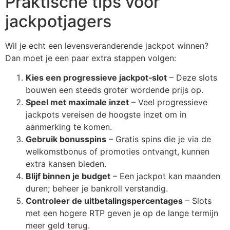
Praktische tips voor
jackpotjagers
Wil je echt een levensveranderende jackpot winnen?
Dan moet je een paar extra stappen volgen:
Kies een progressieve jackpot‑slot
– Deze slots
bouwen een steeds groter wordende prijs op.
Speel met maximale inzet
– Veel progressieve
jackpots vereisen de hoogste inzet om in
aanmerking te komen.
Gebruik bonusspins
– Gratis spins die je via de
welkomstbonus of promoties ontvangt, kunnen
extra kansen bieden.
Blijf binnen je budget
– Een jackpot kan maanden
duren; beheer je bankroll verstandig.
Controleer de uitbetalingspercentages
– Slots
met een hogere RTP geven je op de lange termijn
meer geld terug.