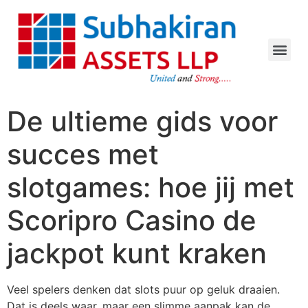
De ultieme gids voor
succes met
slotgames: hoe jij met
Scoripro Casino de
jackpot kunt kraken
Veel spelers denken dat slots puur op geluk draaien.
Dat is deels waar, maar een slimme aanpak kan de