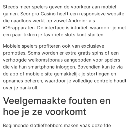
Steeds meer spelers geven de voorkeur aan mobiel
gamen. Scoripro Casino heeft een responsieve website
die naadloos werkt op zowel Android‑ als
iOS‑apparaten. De interface is intuïtief, waardoor je met
een paar tikken je favoriete slots kunt starten.
Mobiele spelers profiteren ook van exclusieve
promoties. Soms worden er extra gratis spins of een
verhoogde welkomstbonus aangeboden voor spelers
die via hun smartphone inloggen. Bovendien kun je via
de app of mobiele site gemakkelijk je stortingen en
opnames beheren, waardoor je volledige controle houdt
over je bankroll.
Veelgemaakte fouten en
hoe je ze voorkomt
Beginnende slotliefhebbers maken vaak dezelfde