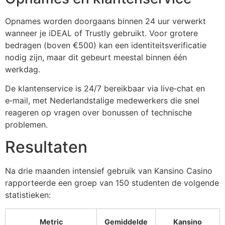
Opnames worden doorgaans binnen 24 uur verwerkt
wanneer je iDEAL of Trustly gebruikt. Voor grotere
bedragen (boven €500) kan een identiteitsverificatie
nodig zijn, maar dit gebeurt meestal binnen één
werkdag.
De klantenservice is 24/7 bereikbaar via live‑chat en
e‑mail, met Nederlandstalige medewerkers die snel
reageren op vragen over bonussen of technische
problemen.
Resultaten
Na drie maanden intensief gebruik van Kansino Casino
rapporteerde een groep van 150 studenten de volgende
statistieken:
Metric
Gemiddelde
Kansino