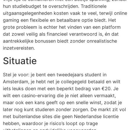
hun studiebudget te overschrijden. Traditionele
uitgaansgelegenheden kosten vaak te veel, terwijl online
gaming een flexibele en betaalbare optie biedt. Het
grote probleem is echter het vinden van een platform
dat zowel veilig als financieel verantwoord is, én dat
aantrekkelijke bonussen biedt zonder onrealistische
inzetvereisten.
Situatie
Stel je voor: je bent een tweedejaars student in
Amsterdam, je hebt net je collegegeld betaald en wilt
iets leuks doen met een beperkt bedrag van €20. Je
wilt een casino‑ervaring die je niet alleen vermaakt,
maar ook een kans geeft op een snelle winst, zodat je
later nog kunt studeren zonder zorgen. De markt zit vol
met buitenlandse sites die geen Nederlandse licentie
hebben, waardoor je risico’s loopt op trage