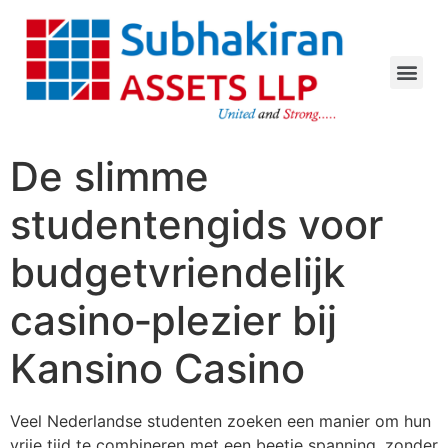
De slimme
studentengids voor
budgetvriendelijk
casino‑plezier bij
Kansino Casino
Veel Nederlandse studenten zoeken een manier om hun
vrije tijd te combineren met een beetje spanning, zonder