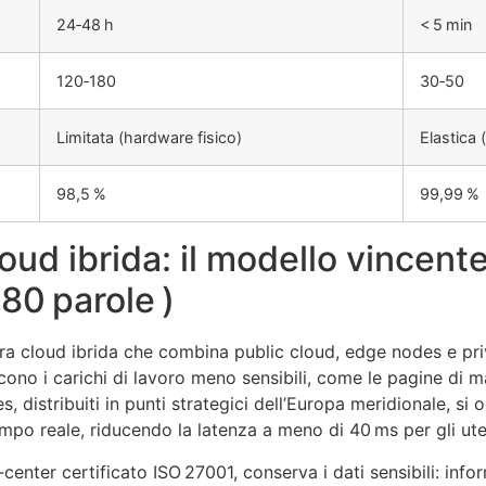
24‑48 h
< 5 min
120‑180
30‑50
Limitata (hardware fisico)
Elastica 
98,5 %
99,99 %
loud ibrida: il modello vincente
80 parole )
a cloud ibrida che combina public cloud, edge nodes e priva
scono i carichi di lavoro meno sensibili, come le pagine di m
es, distribuiti in punti strategici dell’Europa meridionale, s
empo reale, riducendo la latenza a meno di 40 ms per gli uten
a‑center certificato ISO 27001, conserva i dati sensibili: inf