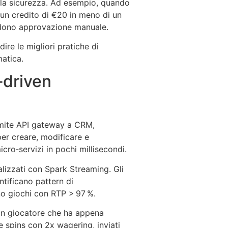
la sicurezza. Ad esempio, quando
un credito di €20 in meno di un
iedono approvazione manuale.
re le migliori pratiche di
matica.
‑driven
amite API gateway a CRM,
er creare, modificare e
cro‑servizi in pochi millisecondi.
lizzati con Spark Streaming. Gli
ntificano pattern di
ono giochi con RTP > 97 %.
 un giocatore che ha appena
 spins con 2x wagering, inviati