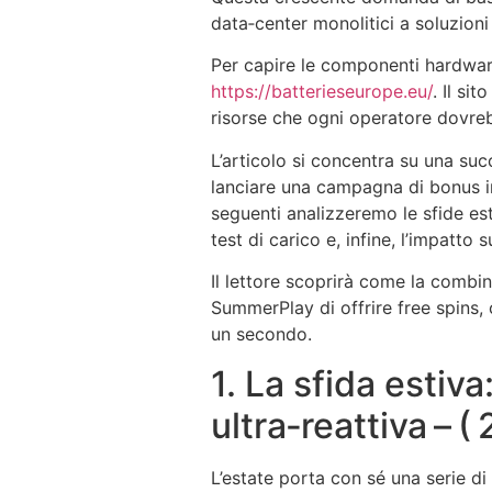
data‑center monolitici a soluzioni 
Per capire le componenti hardware
https://batterieseurope.eu/
. Il si
risorse che ogni operatore dovrebb
L’articolo si concentra su una suc
lanciare una campagna di bonus irr
seguenti analizzeremo le sfide esti
test di carico e, infine, l’impatto s
Il lettore scoprirà come la combi
SummerPlay di offrire free spins
un secondo.
1. La sfida estiv
ultra‑reattiva – (
L’estate porta con sé una serie di