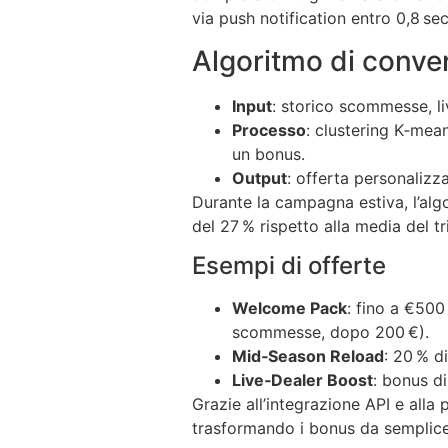
via push notification entro 0,8 se
Algoritmo di conve
Input
: storico scommesse, li
Processo
: clustering K‑mea
un bonus.
Output
: offerta personalizz
Durante la campagna estiva, l’alg
del 27 % rispetto alla media del t
Esempi di offerte
Welcome Pack
: fino a €500
scommesse, dopo 200 €).
Mid‑Season Reload
: 20 % d
Live‑Dealer Boost
: bonus di
Grazie all’integrazione API e alla
trasformando i bonus da semplice