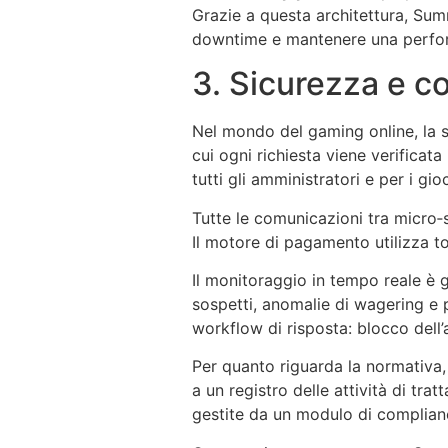
Grazie a questa architettura, Su
downtime e mantenere una performa
3. Sicurezza e co
Nel mondo del gaming online, la s
cui ogni richiesta viene verificat
tutti gli amministratori e per i g
Tutte le comunicazioni tra micro‑
Il motore di pagamento utilizza to
Il monitoraggio in tempo reale è g
sospetti, anomalie di wagering e 
workflow di risposta: blocco dell
Per quanto riguarda la normativa,
a un registro delle attività di tr
gestite da un modulo di compliance