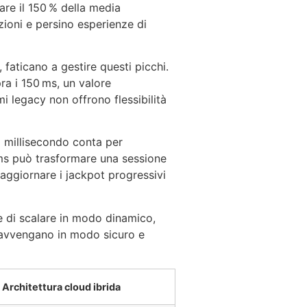
rare il 150 % della media
zioni e persino esperienze di
 faticano a gestire questi picchi.
ra i 150 ms, un valore
mi legacy non offrono flessibilità
ni millisecondo conta per
0 ms può trasformare una sessione
r aggiornare i jackpot progressivi
e di scalare in modo dinamico,
e avvengano in modo sicuro e
Architettura cloud ibrida