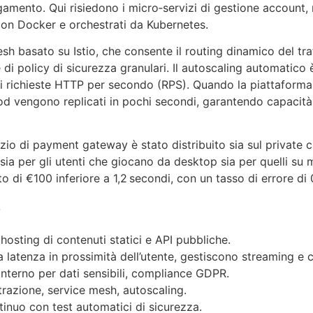
amento. Qui risiedono i micro‑servizi di gestione account,
con Docker e orchestrati da Kubernetes.
h basato su Istio, che consente il routing dinamico del traf
e di policy di sicurezza granulari. Il autoscaling automatico
i richieste HTTP per secondo (RPS). Quando la piattaforma
pod vengono replicati in pochi secondi, garantendo capacità
izio di payment gateway è stato distribuito sia sul private
ia per gli utenti che giocano da desktop sia per quelli su m
 di €100 inferiore a 1,2 secondi, con un tasso di errore di 
e
osting di contenuti statici e API pubbliche.
 latenza in prossimità dell’utente, gestiscono streaming e c
interno per dati sensibili, compliance GDPR.
razione, service mesh, autoscaling.
inuo con test automatici di sicurezza.