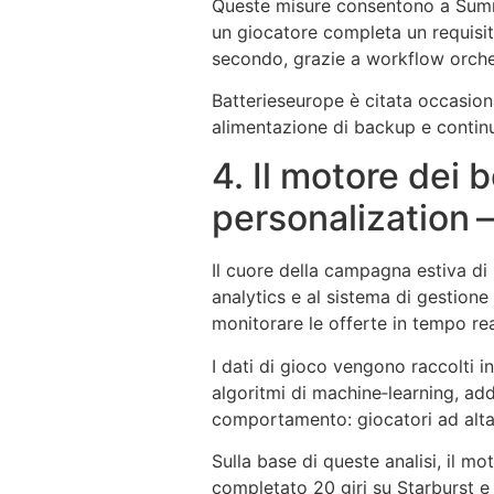
Queste misure consentono a Summ
un giocatore completa un requisi
secondo, grazie a workflow orche
Batterieseurope è citata occasion
alimentazione di backup e continu
4. Il motore dei 
personalization –
Il cuore della campagna estiva d
analytics e al sistema di gestion
monitorare le offerte in tempo rea
I dati di gioco vengono raccolti 
algoritmi di machine‑learning, adde
comportamento: giocatori ad alta v
Sulla base di queste analisi, il 
completato 20 giri su Starburst e