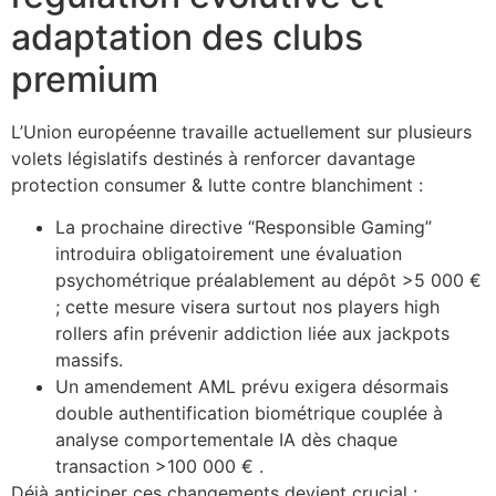
adaptation des clubs
premium
L’Union européenne travaille actuellement sur plusieurs
volets législatifs destinés à renforcer davantage
protection consumer & lutte contre blanchiment :
La prochaine directive “Responsible Gaming”
introduira obligatoirement une évaluation
psychométrique préalablement au dépôt >5 000 €
; cette mesure visera surtout nos players high
rollers afin prévenir addiction liée aux jackpots
massifs.
Un amendement AML prévu exigera désormais
double authentification biométrique couplée à
analyse comportementale IA dès chaque
transaction >100 000 € .
Déjà anticiper ces changements devient crucial :