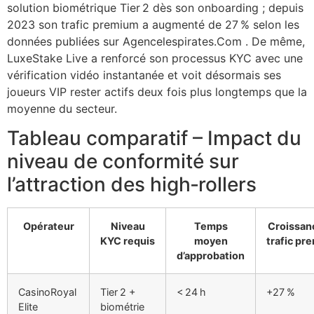
solution biométrique Tier 2 dès son onboarding ; depuis
2023 son trafic premium a augmenté de 27 % selon les
données publiées sur Agencelespirates.Com . De même,
LuxeStake Live a renforcé son processus KYC avec une
vérification vidéo instantanée et voit désormais ses
joueurs VIP rester actifs deux fois plus longtemps que la
moyenne du secteur.
Tableau comparatif – Impact du
niveau de conformité sur
l’attraction des high‑rollers
Opérateur
Niveau
Temps
Croissan
KYC requis
moyen
trafic pr
d’approbation
CasinoRoyal
Tier 2 +
< 24 h
+27 %
Elite
biométrie