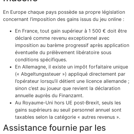
En Europe chaque pays possède sa propre législation
concernant l’imposition des gains issus du jeu online :
En France, tout gain supérieur à 1 500 € doit être
déclaré comme revenu exceptionnel avec
imposition au barème progressif après application
éventuelle du prélèvement libératoire sous
conditions spécifiques.
En Allemagne, il existe un impôt forfaitaire unique
(« Abgeltungssteuer ») appliqué directement par
l’opérateur lorsqu’il détient une licence allemande ;
sinon c’est au joueur que revient la déclaration
annuelle auprès du Finanzamt.
Au Royaume-Uni hors UE post‑Brexit, seuls les
gains supérieurs au seuil personnel annuel sont
taxables selon la catégorie « autres revenus ».
Assistance fournie par les