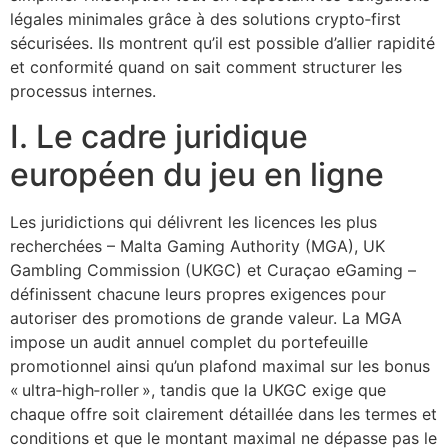
légales minimales grâce à des solutions crypto‑first
sécurisées. Ils montrent qu’il est possible d’allier rapidité
et conformité quand on sait comment structurer les
processus internes.
I. Le cadre juridique
européen du jeu en ligne
Les juridictions qui délivrent les licences les plus
recherchées – Malta Gaming Authority (MGA), UK
Gambling Commission (UKGC) et Curaçao eGaming –
définissent chacune leurs propres exigences pour
autoriser des promotions de grande valeur. La MGA
impose un audit annuel complet du portefeuille
promotionnel ainsi qu’un plafond maximal sur les bonus
« ultra‑high‑roller », tandis que la UKGC exige que
chaque offre soit clairement détaillée dans les termes et
conditions et que le montant maximal ne dépasse pas le