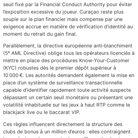
seuil fixé par la Financial Conduct Authority pour éviter
l’exposition excessive du joueur. Curaçao reste plus
souple sur le plan financier mais compense par une
exigence accrue en matière de vérification d’identité au
moment du retrait du gain final.
Parallèlement, la directive européenne anti‑blanchiment
(5ᵉ AML Directive) oblige tous les opérateurs licenciés à
mettre en place des procédures Know‑Your‑Customer
(KYC) robustes dès le premier dépôt supérieur à
10 000 €. Les autorités demandent également la mise en
place d’un système de surveillance transactionnelle
capable d’identifier rapidement toute activité suspecte
dépassant un certain seuil monétaire ou présentant une
volatilité inhabituelle sur les jeux à haut RTP comme le
blackjack live ou le baccarat VIP.
Ces règles influencent directement la structure des
clubs de bonus à un million d’euros : elles contraignent