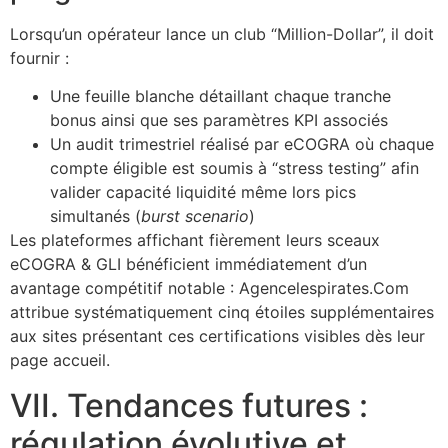
Lorsqu’un opérateur lance un club “Million-Dollar”, il doit
fournir :
Une feuille blanche détaillant chaque tranche
bonus ainsi que ses paramètres KPI associés
Un audit trimestriel réalisé par eCOGRA où chaque
compte éligible est soumis à “stress testing” afin
valider capacité liquidité même lors pics
simultanés (
burst scenario
)
Les plateformes affichant fièrement leurs sceaux
eCOGRA & GLI bénéficient immédiatement d’un
avantage compétitif notable : Agencelespirates.Com
attribue systématiquement cinq étoiles supplémentaires
aux sites présentant ces certifications visibles dès leur
page accueil.
VII. Tendances futures :
régulation évolutive et