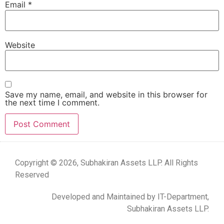
Email
*
Website
Save my name, email, and website in this browser for
the next time I comment.
Copyright © 2026, Subhakiran Assets LLP. All Rights
Reserved
Developed and Maintained by IT-Department,
Subhakiran Assets LLP.