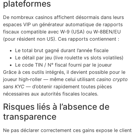
plateformes
De nombreux casinos affichent désormais dans leurs
espaces VIP un générateur automatique de rapports
fiscaux compatible avec W‑9 (USA) ou W‑8BEN/EU
(pour résident non US). Ces rapports contiennent :
Le total brut gagné durant l’année fiscale
Le détail par jeu (live roulette vs slots volatiles)
Le code TIN / N° fiscal fourni par le joueur
Grâce à ces outils intégrés, il devient possible pour le
joueur high‑roller — même celui utilisant
casino crypto
sans KYC
— d’obtenir rapidement toutes pièces
nécessaires aux autorités fiscales locales.
Risques liés à l’absence de
transparence
Ne pas déclarer correctement ces gains expose le client