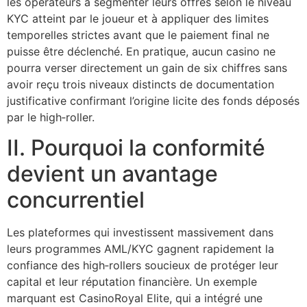
les opérateurs à segmenter leurs offres selon le niveau
KYC atteint par le joueur et à appliquer des limites
temporelles strictes avant que le paiement final ne
puisse être déclenché. En pratique, aucun casino ne
pourra verser directement un gain de six chiffres sans
avoir reçu trois niveaux distincts de documentation
justificative confirmant l’origine licite des fonds déposés
par le high‑roller.
II. Pourquoi la conformité
devient un avantage
concurrentiel
Les plateformes qui investissent massivement dans
leurs programmes AML/KYC gagnent rapidement la
confiance des high‑rollers soucieux de protéger leur
capital et leur réputation financière. Un exemple
marquant est CasinoRoyal Elite, qui a intégré une