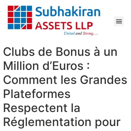
Clubs de Bonus à un
Million d’Euros :
Comment les Grandes
Plateformes
Respectent la
Réglementation pour