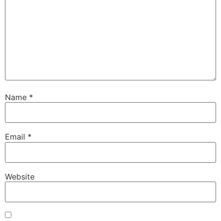
Name
*
Email
*
Website