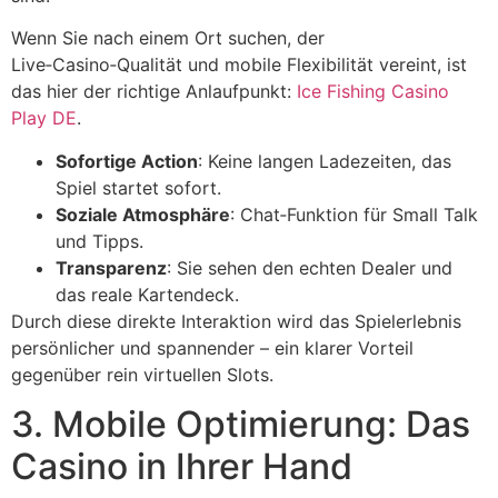
Wenn Sie nach einem Ort suchen, der
Live‑Casino‑Qualität und mobile Flexibilität vereint, ist
das hier der richtige Anlaufpunkt:
Ice Fishing Casino
Play DE
.
Sofortige Action
: Keine langen Ladezeiten, das
Spiel startet sofort.
Soziale Atmosphäre
: Chat‑Funktion für Small Talk
und Tipps.
Transparenz
: Sie sehen den echten Dealer und
das reale Kartendeck.
Durch diese direkte Interaktion wird das Spielerlebnis
persönlicher und spannender – ein klarer Vorteil
gegenüber rein virtuellen Slots.
3. Mobile Optimierung: Das
Casino in Ihrer Hand