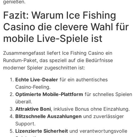
genießen.
Fazit: Warum Ice Fishing
Casino die clevere Wahl für
mobile Live‑Spiele ist
Zusammengefasst liefert Ice Fishing Casino ein
Rundum‑Paket, das speziell auf die Bedürfnisse
moderner Spieler zugeschnitten ist:
Echte Live‑Dealer
für ein authentisches
Casino‑Feeling.
Optimierte Mobile‑Plattform
für schnelles Spielen
überall.
Attraktive Boni
, inklusive Bonus ohne Einzahlung.
Blitzschnelle Auszahlungen
und zuverlässiger
Support.
Lizenzierte Sicherheit
und verantwortungsvolle