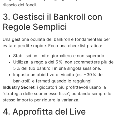
rilascio dei fondi.
3. Gestisci il Bankroll con
Regole Semplici
Una gestione oculata del bankroll è fondamentale per
evitare perdite rapide. Ecco una checklist pratica:
Stabilisci un limite giornaliero e non superarlo.
Utilizza la regola del 5 %: non scommettere più del
5 % del tuo bankroll in una singola sessione.
Imposta un obiettivo di vincita (es. +30 % del
bankroll) e fermati quando lo raggiungi.
Industry Secret
: i giocatori più profittevoli usano la
“strategia delle scommesse fisse”, puntando sempre lo
stesso importo per ridurre la varianza.
4. Approfitta del Live