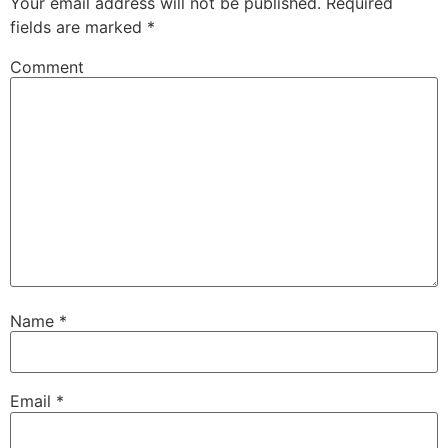
Your email address will not be published.
Required
fields are marked
*
Comment
Name
*
Email
*