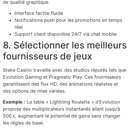
de qualité graphique.
Interface tactile fluide
Notifications push pour les promotions en temps
réel
Support client disponible 24/7 via chat mobile
8. Sélectionner les meilleurs
fournisseurs de jeux
Stake Casino travaille avec des studios réputés tels que
Evolution Gaming et Pragmatic Play. Ces fournisseurs
garantissent des flux HD, des animations réalistes et
des options de mise variées.
Exemple :
La table « Lightning Roulette » d’Evolution
propose des multiplicateurs instantanés allant jusqu’à
500 x, augmentant le potentiel de gains sans changer
les règles de base.