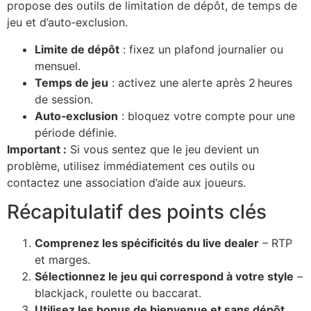
propose des outils de limitation de dépôt, de temps de
jeu et d’auto‑exclusion.
Limite de dépôt
: fixez un plafond journalier ou
mensuel.
Temps de jeu
: activez une alerte après 2 heures
de session.
Auto‑exclusion
: bloquez votre compte pour une
période définie.
Important :
Si vous sentez que le jeu devient un
problème, utilisez immédiatement ces outils ou
contactez une association d’aide aux joueurs.
Récapitulatif des points clés
Comprenez les spécificités du live dealer
– RTP
et marges.
Sélectionnez le jeu qui correspond à votre style
–
blackjack, roulette ou baccarat.
Utilisez les bonus de bienvenue et sans dépôt