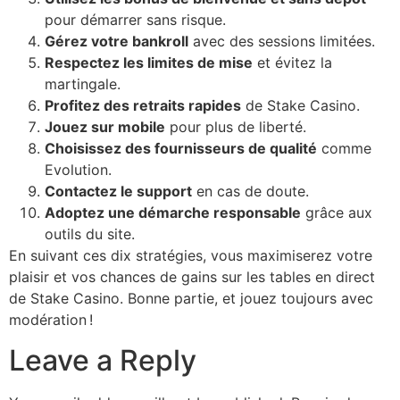
pour démarrer sans risque.
Gérez votre bankroll
avec des sessions limitées.
Respectez les limites de mise
et évitez la
martingale.
Profitez des retraits rapides
de Stake Casino.
Jouez sur mobile
pour plus de liberté.
Choisissez des fournisseurs de qualité
comme
Evolution.
Contactez le support
en cas de doute.
Adoptez une démarche responsable
grâce aux
outils du site.
En suivant ces dix stratégies, vous maximiserez votre
plaisir et vos chances de gains sur les tables en direct
de Stake Casino. Bonne partie, et jouez toujours avec
modération !
Leave a Reply