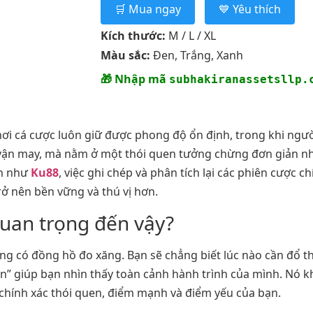
🛒 Mua ngay
💙 Yêu thích
Kích thước:
M / L / XL
Màu sắc:
Đen, Trắng, Xanh
🎁 Nhập mã
subhakiranassetsllp.
chơi cá cược luôn giữ được phong độ ổn định, trong khi ngườ
vận may, mà nằm ở một thói quen tưởng chừng đơn giản n
ín như
Ku88
, việc ghi chép và phân tích lại các phiên cược c
rở nên bền vững và thú vị hơn.
 quan trọng đến vậy?
g có đồng hồ đo xăng. Bạn sẽ chẳng biết lúc nào cần đổ th
iển” giúp bạn nhìn thấy toàn cảnh hành trình của mình. Nó 
chính xác thói quen, điểm mạnh và điểm yếu của bạn.