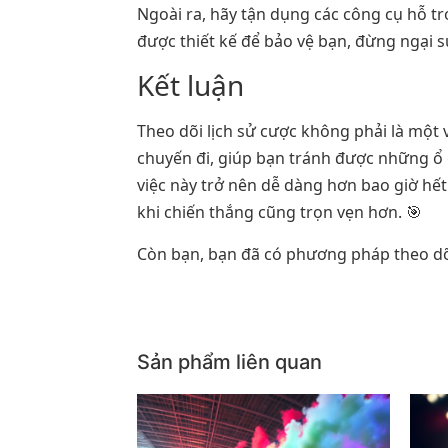
Ngoài ra, hãy tận dụng các công cụ hỗ tr
được thiết kế để bảo vệ bạn, đừng ngại 
Kết luận
Theo dõi lịch sử cược không phải là một 
chuyến đi, giúp bạn tránh được những ổ gà
việc này trở nên dễ dàng hơn bao giờ hế
khi chiến thắng cũng trọn vẹn hơn. 🎯
Còn bạn, bạn đã có phương pháp theo dõi
Sản phẩm liên quan