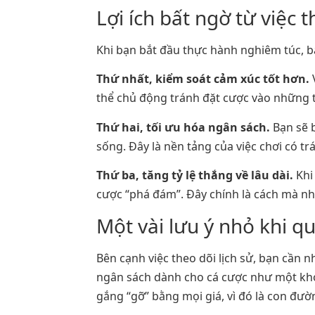
Lợi ích bất ngờ từ việc t
Khi bạn bắt đầu thực hành nghiêm túc, bạ
Thứ nhất, kiểm soát cảm xúc tốt hơn.
V
thể chủ động tránh đặt cược vào những t
Thứ hai, tối ưu hóa ngân sách.
Bạn sẽ 
sống. Đây là nền tảng của việc chơi có tr
Thứ ba, tăng tỷ lệ thắng về lâu dài.
Khi 
cược “phá đám”. Đây chính là cách mà n
Một vài lưu ý nhỏ khi q
Bên cạnh việc theo dõi lịch sử, bạn cần 
ngân sách dành cho cá cược như một khoản
gắng “gỡ” bằng mọi giá, vì đó là con đư