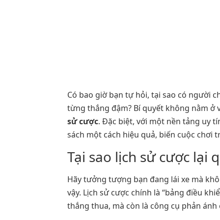
Có bao giờ bạn tự hỏi, tại sao có người 
từng thắng đậm? Bí quyết không nằm ở 
sử cược
. Đặc biệt, với một nền tảng uy t
sách một cách hiệu quả, biến cuộc chơi t
Tại sao lịch sử cược lại
Hãy tưởng tượng bạn đang lái xe mà khôn
vậy. Lịch sử cược chính là “bảng điều kh
thắng thua, mà còn là công cụ phản ánh 