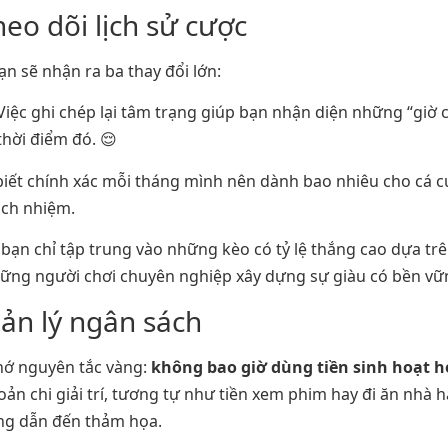
heo dõi lịch sử cược
n sẽ nhận ra ba thay đổi lớn:
iệc ghi chép lại tâm trạng giúp bạn nhận diện những “giờ 
hời điểm đó. 😌
biết chính xác mỗi tháng mình nên dành bao nhiêu cho cá
ách nhiệm.
bạn chỉ tập trung vào những kèo có tỷ lệ thắng cao dựa trê
hững người chơi chuyên nghiệp xây dựng sự giàu có bền vữ
uản lý ngân sách
nhớ nguyên tắc vàng:
không bao giờ dùng tiền sinh hoạt h
 chi giải trí, tương tự như tiền xem phim hay đi ăn nhà h
ờng dẫn đến thảm họa.