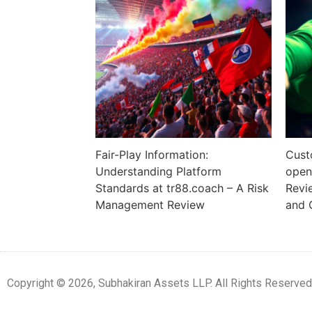
Fair-Play Information:
Cust
Understanding Platform
open
Standards at tr88.coach – A Risk
Revi
Management Review
and 
Copyright © 2026, Subhakiran Assets LLP. All Rights Reserved