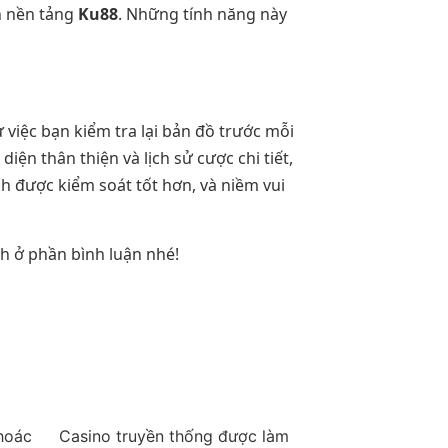
ên nền tảng
Ku88
. Những tính năng này
 việc bạn kiểm tra lại bản đồ trước mỗi
ện thân thiện và lịch sử cược chi tiết,
h được kiểm soát tốt hơn, và niềm vui
h ở phần bình luận nhé!
khoác
Casino truyền thống được làm